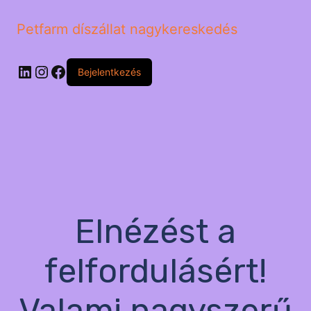
Petfarm díszállat nagykereskedés
LinkedIn
Instagram
Facebook
Bejelentkezés
Elnézést a
felfordulásért!
Valami nagyszerű