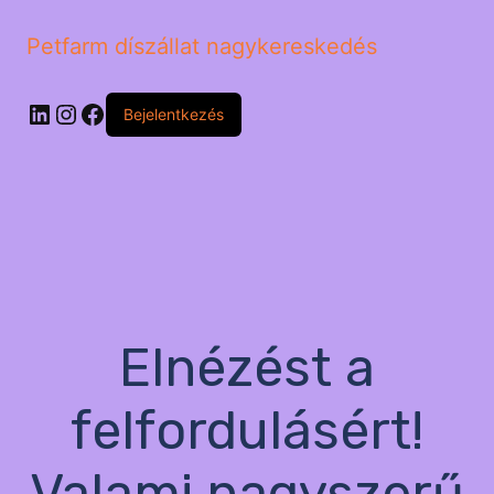
Petfarm díszállat nagykereskedés
LinkedIn
Instagram
Facebook
Bejelentkezés
Elnézést a
felfordulásért!
Valami nagyszerű