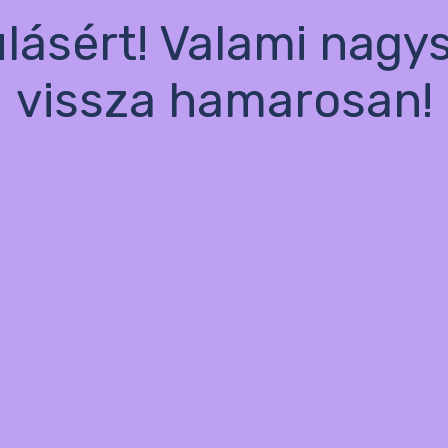
ulásért! Valami nagy
vissza hamarosan!