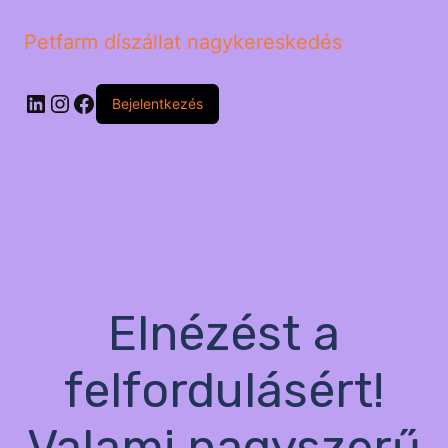
Petfarm díszállat nagykereskedés
LinkedIn
Instagram
Facebook
Bejelentkezés
Elnézést a
felfordulásért!
Valami nagyszerű