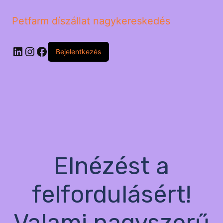
Petfarm díszállat nagykereskedés
LinkedIn
Instagram
Facebook
Bejelentkezés
Elnézést a
felfordulásért!
Valami nagyszerű