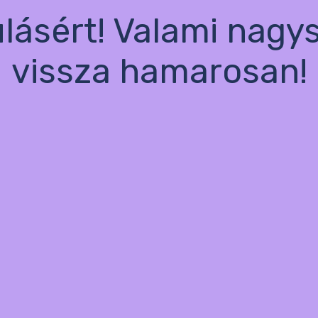
ulásért! Valami nagy
vissza hamarosan!