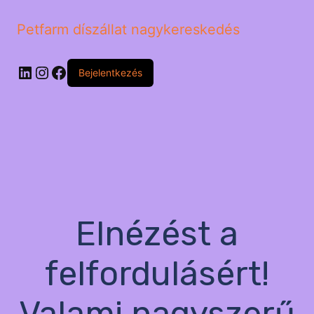
Petfarm díszállat nagykereskedés
LinkedIn
Instagram
Facebook
Bejelentkezés
Elnézést a
felfordulásért!
Valami nagyszerű