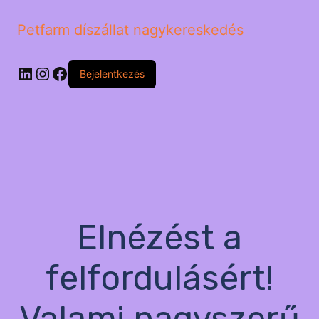
Petfarm díszállat nagykereskedés
LinkedIn
Instagram
Facebook
Bejelentkezés
Elnézést a
felfordulásért!
Valami nagyszerű