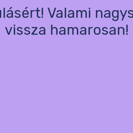
ulásért! Valami nagy
vissza hamarosan!