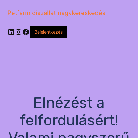
Petfarm díszállat nagykereskedés
LinkedIn
Instagram
Facebook
Bejelentkezés
Elnézést a
felfordulásért!
Valami nagyszerű