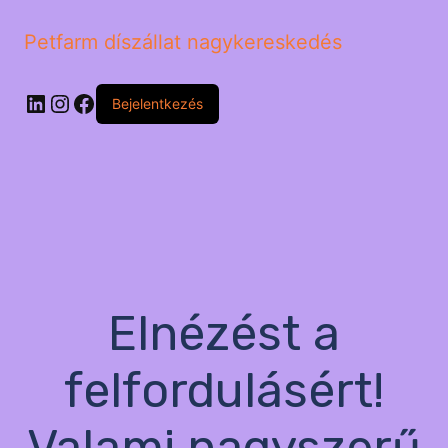
Petfarm díszállat nagykereskedés
LinkedIn
Instagram
Facebook
Bejelentkezés
Elnézést a
felfordulásért!
Valami nagyszerű