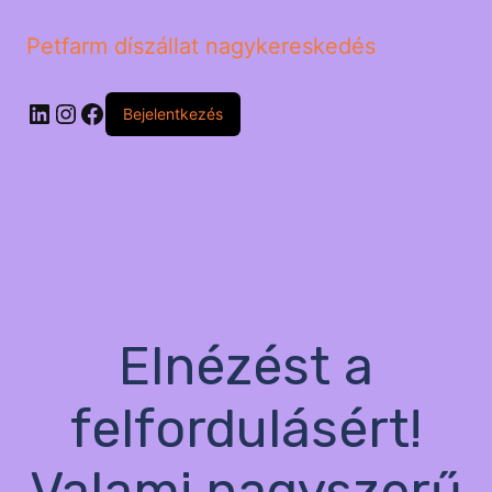
Petfarm díszállat nagykereskedés
LinkedIn
Instagram
Facebook
Bejelentkezés
Elnézést a
felfordulásért!
Valami nagyszerű