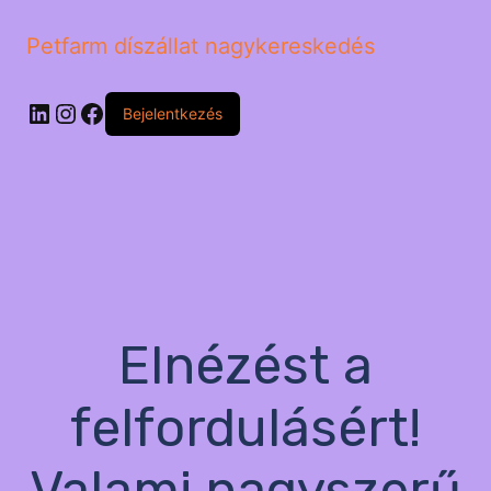
Petfarm díszállat nagykereskedés
LinkedIn
Instagram
Facebook
Bejelentkezés
Elnézést a
felfordulásért!
Valami nagyszerű