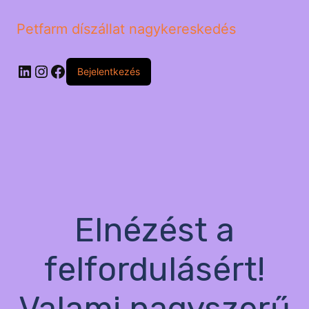
Petfarm díszállat nagykereskedés
LinkedIn
Instagram
Facebook
Bejelentkezés
Elnézést a
felfordulásért!
Valami nagyszerű