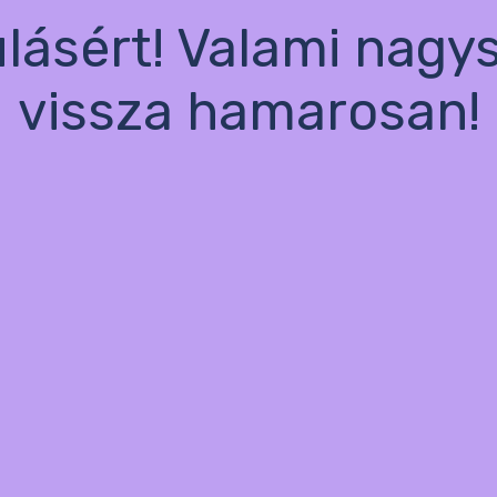
ulásért! Valami nagy
vissza hamarosan!