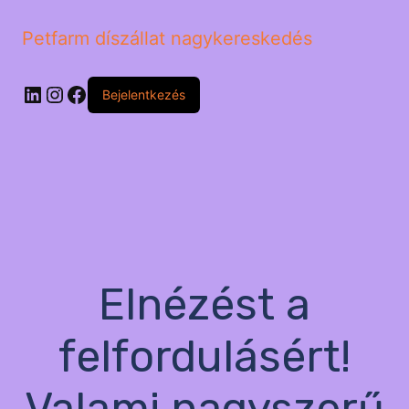
Petfarm díszállat nagykereskedés
LinkedIn
Instagram
Facebook
Bejelentkezés
Elnézést a
felfordulásért!
Valami nagyszerű