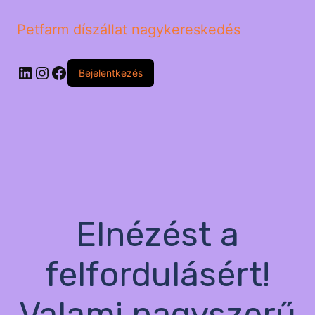
Petfarm díszállat nagykereskedés
LinkedIn
Instagram
Facebook
Bejelentkezés
Elnézést a
felfordulásért!
Valami nagyszerű