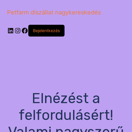
Petfarm díszállat nagykereskedés
LinkedIn
Instagram
Facebook
Bejelentkezés
Elnézést a
felfordulásért!
Valami nagyszerű