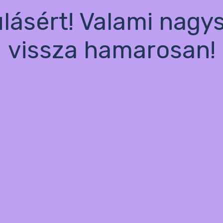
ulásért! Valami nagy
vissza hamarosan!