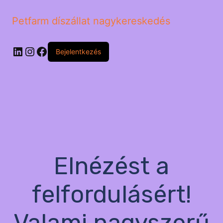
Petfarm díszállat nagykereskedés
LinkedIn
Instagram
Facebook
Bejelentkezés
Elnézést a
felfordulásért!
Valami nagyszerű