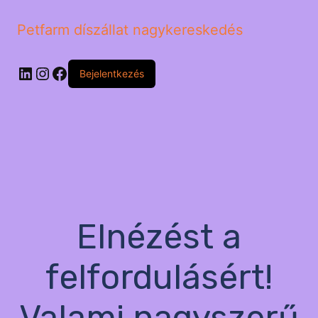
Petfarm díszállat nagykereskedés
LinkedIn
Instagram
Facebook
Bejelentkezés
Elnézést a
felfordulásért!
Valami nagyszerű