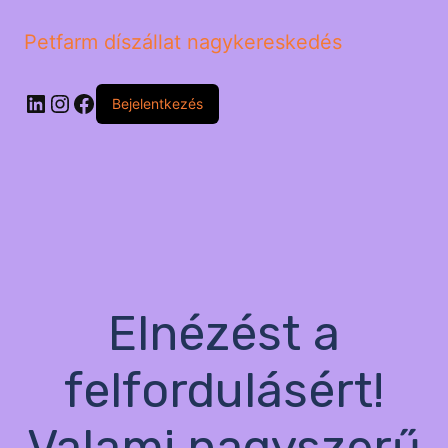
Petfarm díszállat nagykereskedés
LinkedIn
Instagram
Facebook
Bejelentkezés
Elnézést a
felfordulásért!
Valami nagyszerű