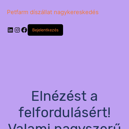
Petfarm díszállat nagykereskedés
LinkedIn
Instagram
Facebook
Bejelentkezés
Elnézést a
felfordulásért!
Valami nagyszerű