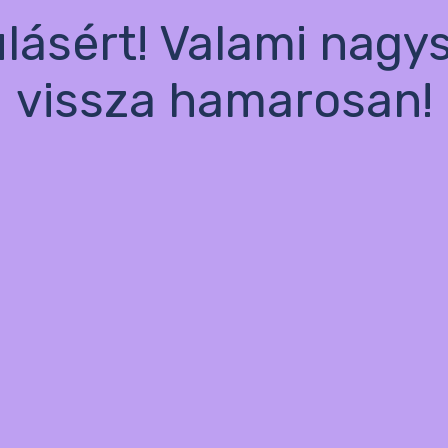
ulásért! Valami nagy
vissza hamarosan!