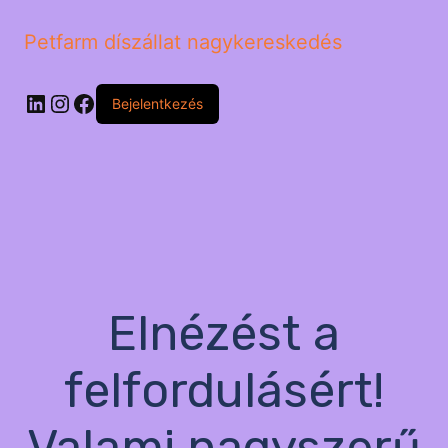
Petfarm díszállat nagykereskedés
LinkedIn
Instagram
Facebook
Bejelentkezés
Elnézést a
felfordulásért!
Valami nagyszerű