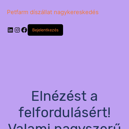
Petfarm díszállat nagykereskedés
LinkedIn
Instagram
Facebook
Bejelentkezés
Elnézést a
felfordulásért!
Valami nagyszerű