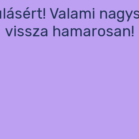
ulásért! Valami nagy
vissza hamarosan!