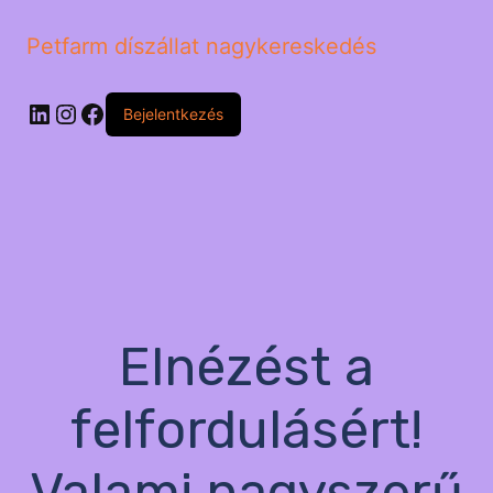
Petfarm díszállat nagykereskedés
LinkedIn
Instagram
Facebook
Bejelentkezés
Elnézést a
felfordulásért!
Valami nagyszerű