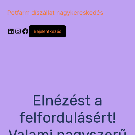
Petfarm díszállat nagykereskedés
LinkedIn
Instagram
Facebook
Bejelentkezés
Elnézést a
felfordulásért!
Valami nagyszerű