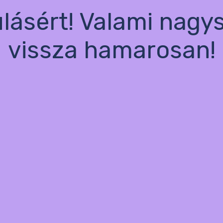
ulásért! Valami nagy
vissza hamarosan!