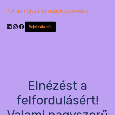
Petfarm díszállat nagykereskedés
LinkedIn
Instagram
Facebook
Bejelentkezés
Elnézést a
felfordulásért!
Valami nagyszerű