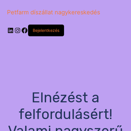
Petfarm díszállat nagykereskedés
LinkedIn
Instagram
Facebook
Bejelentkezés
Elnézést a
felfordulásért!
Valami nagyszerű