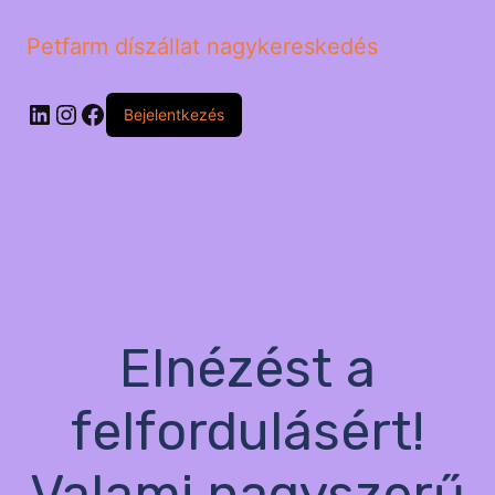
Petfarm díszállat nagykereskedés
LinkedIn
Instagram
Facebook
Bejelentkezés
Elnézést a
felfordulásért!
Valami nagyszerű