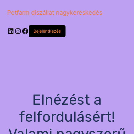
Petfarm díszállat nagykereskedés
LinkedIn
Instagram
Facebook
Bejelentkezés
Elnézést a
felfordulásért!
Valami nagyszerű