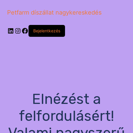
Petfarm díszállat nagykereskedés
LinkedIn
Instagram
Facebook
Bejelentkezés
Elnézést a
felfordulásért!
Valami nagyszerű