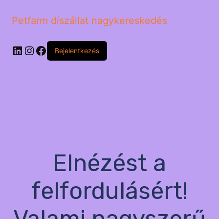
Petfarm díszállat nagykereskedés
LinkedIn
Instagram
Facebook
Bejelentkezés
Elnézést a
felfordulásért!
Valami nagyszerű