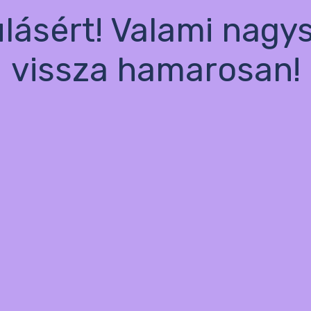
ulásért! Valami nagy
vissza hamarosan!