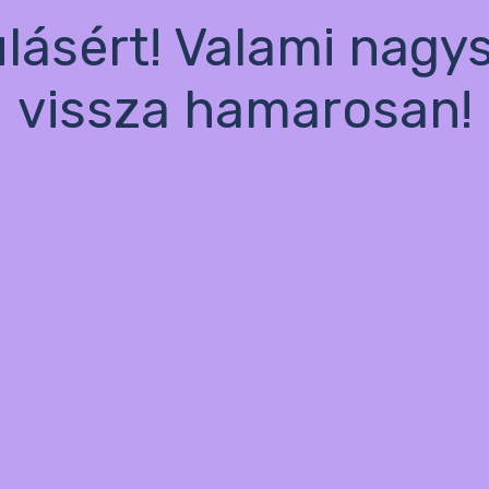
ulásért! Valami nagy
vissza hamarosan!