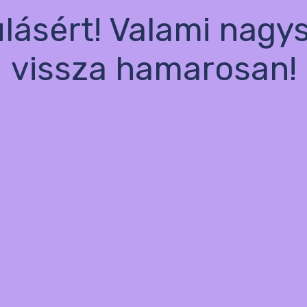
ulásért! Valami nagy
vissza hamarosan!