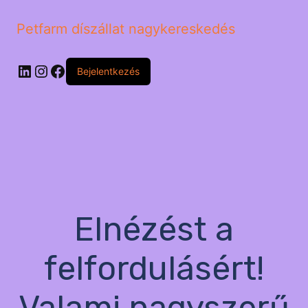
Petfarm díszállat nagykereskedés
LinkedIn
Instagram
Facebook
Bejelentkezés
Elnézést a
felfordulásért!
Valami nagyszerű